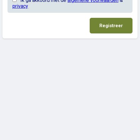
Ik ga akkoord met de
algemene voorwaarden
&
privacy
Registreer